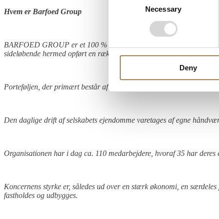
Necessary
Selection
Hvem er Barfoed Group
BARFOED GROUP er et 100 % familieejet ejendomsselskab med fokus på
sideløbende hermed opført en række, primært boligudlejningsejendomm
Deny
Porteføljen, der primært består af ejendomme i Odense, Fredericia og
Den daglige drift af selskabets ejendomme varetages af egne håndværker
Organisationen har i dag ca. 110 medarbejdere, hvoraf 35 har deres 
Koncernens styrke er, således ud over en stærk økonomi, en særdeles
fastholdes og udbygges.