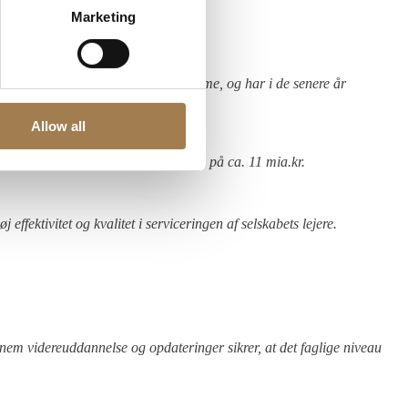
Marketing
gs- og kontor-/forretningsejendomme, og har i de senere år
Allow all
slejemål, og repræsenterer en værdi på ca. 11 mia.kr.
fektivitet og kvalitet i serviceringen af selskabets lejere.
em videreuddannelse og opdateringer sikrer, at det faglige niveau