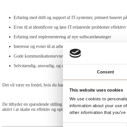
Erfaring med drift og support af IT-systemer, primært baseret p
Evne til at identificere og løse IT-relaterede problemer effektivt
Erfaring med implementering af nye softwareløsninger
Interesse og evner til at arbejde med ny teknologi til optimering
Gode kommunikationsevner og kompetencer til at samarbejde me
Selvstændig, ansvarlig, og en struktureret tilgang til opgaverne
Consent
Det vil være en fordel, hvis du har kendskab til deres udlejningsplatf
This website uses cookies
We use cookies to personalis
De tilbyder en spændende stilling i en vækstorienteret virksomhed, hv
information about your use of
aktivt i at skabe en effektiv og optimeret IT-infrastruktur.
other information that you’ve
Consent