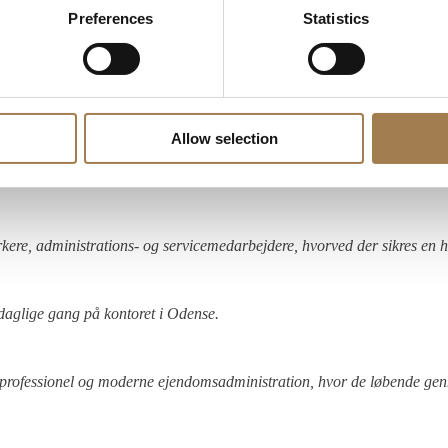
Preferences
Statistics
 drift og udvikling af selskabets portefølje af primært boligudlejnin
e til egen portefølje.
Allow selection
 Hovedstadsområdet, er på i alt ca. 4.000 boliglejemål og 500 erhverv
e, administrations- og servicemedarbejdere, hvorved der sikres en høj ef
daglige gang på kontoret i Odense.
 professionel og moderne ejendomsadministration, hvor de løbende genn