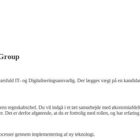
d Group
sfuld IT- og Digitaliseringsansvarlig. Der lægges vægt på en kandidat,
ens regnskabschef. Du vil indgå i et tæt samarbejde med økonomiafdelinge
et er derfor afgørende, at du er fortrolig med rollen, og har erfaring f
processer gennem implementering af ny teknologi.