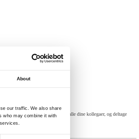
About
se our traffic. We also share
ng. Du vil arbejde tæt sammen med alle dine kollegaer, og deltage
ers who may combine it with
 services.