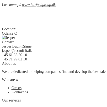
Læs mere på
www.barfoedgroup.dk
Location:
Odense C
Contact:
Jesper Buch-Rønne
jesper@recruit-it.dk
+45 61 33 20 10
+45 71 99 02 10
About us
We are dedicated to helping companies find and develop the best talent
Who are we
Om os
Kontakt os
Our services