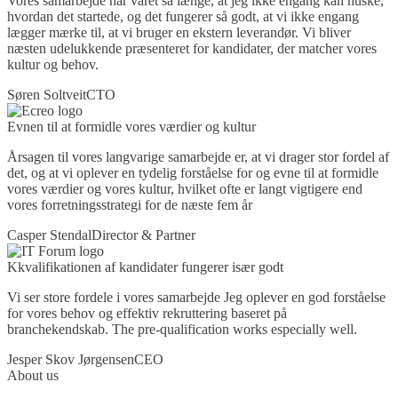
Vores samarbejde har varet så længe, at jeg ikke engang kan huske,
hvordan det startede, og det fungerer så godt, at vi ikke engang
lægger mærke til, at vi bruger en ekstern leverandør. Vi bliver
næsten udelukkende præsenteret for kandidater, der matcher vores
kultur og behov.
Søren Soltveit
CTO
Evnen til at formidle vores værdier og kultur
Årsagen til vores langvarige samarbejde er, at vi drager stor fordel af
det, og at vi oplever en tydelig forståelse for og evne til at formidle
vores værdier og vores kultur, hvilket ofte er langt vigtigere end
vores forretningsstrategi for de næste fem år
Casper Stendal
Director & Partner
Kkvalifikationen af kandidater fungerer især godt
Vi ser store fordele i vores samarbejde Jeg oplever en god forståelse
for vores behov og effektiv rekruttering baseret på
branchekendskab. The pre-qualification works especially well.
Jesper Skov Jørgensen
CEO
About us